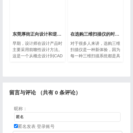
算机视觉技术的复合
扫描是能够大大缩短产
东莞厚街正向设计和逆向设计
在选购三维扫描仪的时候有哪几点东莞大朗需要注意呢？
早期，设计师在设计产品时
对于很多人来讲，选购三维
主要采用前瞻性设计方法。
扫描仪是一种新体验，因为
这是一个从概念设计到CAD
每一种三维扫描系统都是具
建模，CNC编程和CNC加
有自己独特的特点以及运用
工的过程。产品建模设计正
的技术也是不一样的，当前
向设计的一般过程：概念设
市场上存在的三维扫描仪，
计→CAD / CAM系统→制
知道哪种适合你吗？想要了
造系
解
留言与评论 （共有
0
条评论）
昵称：
匿名发表
登录账号