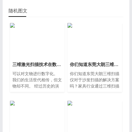
随机图文
三维激光扫描技术在数字博物馆中的应用东莞樟木头
你们知道东莞大朗三维扫描仪对于沙发扫描的解决方案吗？
可以对文物进行数字化。
你们知道东莞大朗三维扫描
我们的生活世代相传，但文
仪对于沙发扫描的解决方案
物却不同。 经过历史的演
吗？家具行业通过三维扫描
变，它们不可避免地会受到
之后想要快速的出图纸以及
某些人造或自然的破坏和腐
能够做出不同的设计，来达
蚀，并且进行3D激光扫
到加快设计还有生产的周
描。该技术的特点包括扫描
期，那么问题来了，怎么样
速度
能够快速获取家具3D数据
呢？你们知道吗？