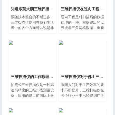
知道东莞大朗三维扫描仪哪些优势是吸引用户的地方吗？
三维扫描仪在逆向工程中黄江使用步骤 扫描服务中心
跟随技术整合的不断进步，
逆向工程是对扫描后的数据
三维扫描仪使用在我们生活
处理的一种。根据得出的点
当中的各个方面可以说是非
云或者三角网格数据，重新
常普遍了，例如在建设中、
定义各部分实体。逆向工程
动画设计以及水利工程方面
的简单讲是工程师对数据进
等，而且三维扫描仪涉及到
行照葫芦画瓢的过程，也就
的有关一些技术方法也是
是根据已有的实物对原
三维扫描仪的工作原理是什么？
三维扫描仪对于佛山三水大物体扫描效果怎么样
拍照式三维扫描仪是一种高
跟随人们对于生产效率的要
速高精度的三维扫描测量设
求不断提升，三维扫描仪在
备，应用的是目前国际上最
各个行业当中已经得到广泛
先进的结构光非接触照相测
的使用。三维扫描技术是为
量原理。采用一种结合结构
了可以解决工业领域设还有
光技术、相位测量技术、计
制造需求而诞生，使用三维