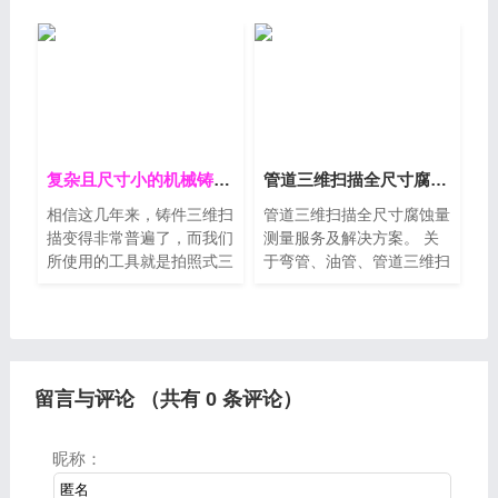
一个很大的市场，但汽车零
制，因为大型的机械零件不
部件的公司为了脱颖而出，
像螺丝等等那些标准件随处
就不得不提高配件的质量，
都可以买得到，而大型的机
于是就需要对生产出来的汽
械零件就需要用到定制了，
车配件进行检测，看是否合
如果一个机器用的时间长
格，因其生产的零件多种多
了，那么往往
样，所以检测手段也不尽相
同。但有一些小尺寸高精度
复杂且尺寸小的机械铸件_三维扫描仪快速得到3d数据_逆向设计建模
管道三维扫描全尺寸腐蚀量测量服务及解决方案
配件的快速扫描检测问题一
相信这几年来，铸件三维扫
管道三维扫描全尺寸腐蚀量
直困扰
描变得非常普遍了，而我们
测量服务及解决方案。 关
所使用的工具就是拍照式三
于弯管、油管、管道三维扫
维扫描仪跟激光式三维扫描
描后半径长度及空间角度测
仪，但得到3d数据后，我
量服务及解决方案。石化管
们就可以利用这些数据来进
道结构布局复杂，为保证管
行逆向设计建模，这时就可
道安全，需定期检查对
以通过逆向设计出来的3d
留言与评论 （共有
0
条评论）
模型来进行工业加工了
昵称：