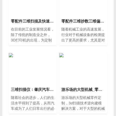
动式汽轮机转子的组成部分
零配件三维扫描及快速三维检测解决方案
零配件三维抄数三维偏差尺寸测量手持式三维扫描仪
在目前的工业发展情况看，
随着机械工业的高速发展，
除了传统的制造业之外，
行业对于机械设备的检测提
3D打印机的出现，为定制
出了更高的要求，尤其是对
零配件提供了快速经济的实
于高精密度加工的机械零配
现方式。3d打印是一种快
件，涉及加工以及装配的多
速成形的正向制造工艺，它
方面的要求，更是要做高精
将粉末状金属、塑料、树脂
度的三维偏差比对以及关键
等材料
三维扫描仪：肇庆汽车零部件,汽配零件三维扫描尺寸检测服务
游乐场的大型机械_零件定制三维扫描_3d扫描技术逆向建模解决方案
随着社会的进步，人们的生
游乐场的大型机械零件定
活水平得到了提高，从而汽
制，3d扫描技术逆向建模
车成为了人们日常出行的必
解决方案，对于大型的机械
备工具，进而汽车配件有了
零件很多时候都需要用到定