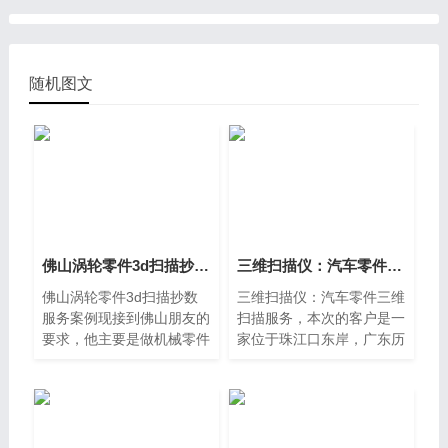
随机图文
佛山涡轮零件3d扫描抄数服务案例，三维扫描仪怎么扫描
三维扫描仪：汽车零件三维扫描服务
佛山涡轮零件3d扫描抄数
三维扫描仪：汽车零件三维
服务案例现接到佛山朋友的
扫描服务，本次的客户是一
要求，他主要是做机械零件
家位于珠江口东岸，广东历
加工的，他拿来了一个涡轮
史文化名城，华南地区模具
零件，想把这个零件进行数
重镇——东莞，主要为海外
据扫描出来，在根据数据再
客户提供五金模具、五金配
生产，我们都知道涡轮零件
件、机械零件、塑
既指装有动叶的轮盘，是冲