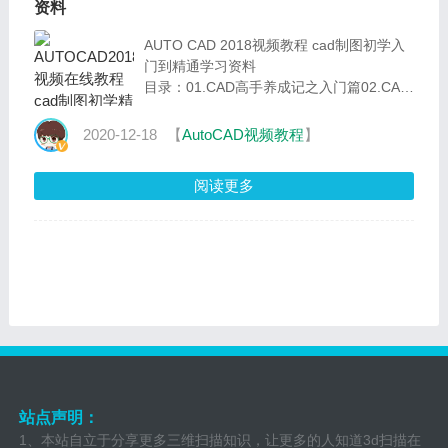
资料
AUTO CAD 2018视频教程 cad制图初学入
门到精通学习资料
目录：01.CAD高手养成记之入门篇02.CAD
高手养成记之进阶篇03.CAD高手养成记之
精通篇04.CAD高手养成记之精进篇05.CAD
2020-12-18
【
AutoCAD视频教程
】
高手养成
阅读更多
站点声明：
1、本站自立于分享更多三维扫描知识，让更多的人知道3d扫描在