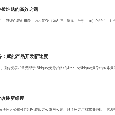
质检难题的高效之选
性，但铸件表面粗糙、结构复杂（如内腔、壁厚、异形曲面）的特性，让
模服务：赋能产品开发新速度
统模式常受限于 &ldquo;无原始图纸&rdquo;&ldquo;复杂结构难
化改装新维度
向抄数方式却长期制约着改装效率与效果。以往改装厂对车身包围、底盘