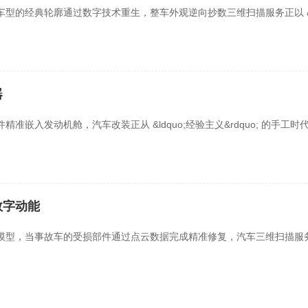
经典轮廓通过数字技术重生，整车外观逆向抄数三维扫描服务正以 &ldquo
器
发动机舱，汽车改装正从 &ldquo;经验主义&rdquo; 的手工时代迈向 
数字动能
模型，当事故车的受损部件通过点云数据完成精准修复，汽车三维扫描服