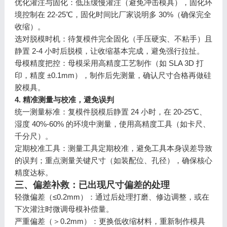
优化灌注与固化：低压缓慢灌注（避免冲击模具），固化环
境控制在 22-25℃，固化时间比厂家说明多 30%（确保完全
收缩）。
选对脱模时机：待复模件完全固化（手压硬实、不粘手）且
静置 2-4 小时后脱模，让收缩基本完成，避免强行拉扯。
母模精度把控：母模采用高精度工艺制作（如 SLA 3D 打
印，精度 ±0.1mm），制作后先测量，确认尺寸合格再做硅
胶模具。
4. 精准测量与校准，避免误判
统一测量标准：复模件脱模后静置 24 小时，在 20-25℃、
湿度 40%-60% 的环境中测量，使用高精度工具（如卡尺、
千分尺）。
定期校准工具：测量工具定期校准，避免工具本身误差导致
的误判；重点测量关键尺寸（如装配位、孔径），确保核心
精度达标。
三、偏差补救：已出现尺寸偏差的处理
轻微偏差（≤0.2mm）：通过后处理打磨、修边调整，或在
下次灌注时微调母模补偿量。
严重偏差（＞0.2mm）：更换低收缩材料，重新制作模具