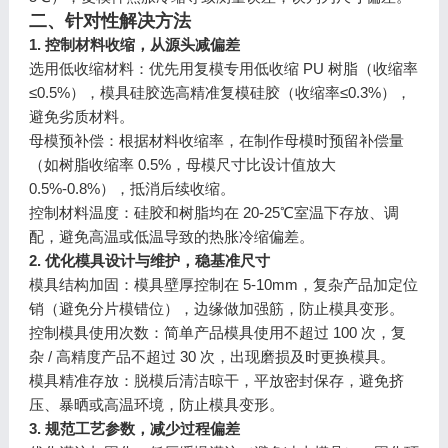
二、针对性解决方法
1. 控制材料收缩，从源头减偏差
选用低收缩材料：优先用复模专用低收缩 PU 树脂（收缩率
≤0.5%），模具硅胶选高精准复模硅胶（收缩率≤0.3%），
避免劣质材料。
母模预补偿：根据材料收缩率，在制作母模时预留补偿量
（如树脂收缩率 0.5%，母模尺寸比设计值放大
0.5%-0.8%），抵消后续收缩。
控制材料温度：硅胶和树脂均在 20-25℃室温下存放、调
配，避免高温或低温导致的热胀冷缩偏差。
2. 优化模具设计与维护，稳基准尺寸
模具结构加固：模具壁厚控制在 5-10mm，复杂产品加定位
销（避免分片模错位），边缘做加强筋，防止模具变形。
控制模具使用次数：简单产品模具使用不超过 100 次，复
杂 / 高精度产品不超过 30 次，出现磨损及时更换模具。
模具精准存放：脱模后清洁晾干，平放密封保存，避免挤
压、暴晒或高温环境，防止模具变形。
3. 规范工艺参数，减少过程偏差