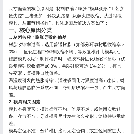
尺寸偏差的核心原因是 “材料收缩 / 膨胀”“模具变形”“工艺参
数失控” 三者叠加，解决思路是 “从源头控收缩、从过程稳
模具、从细节精操作”，具体原因及解决方案如下：
一、核心原因分类
1. 材料收缩 / 膨胀导致的偏差
树脂收缩率过高：选用普通树脂（如部分环氧树脂收缩率＞
3%），固化过程中体积收缩不均，导致复模件比模具小。
硅胶模具收缩：制作模具时，硅胶本身固化收缩率超标（优
质复模硅胶收缩率≤0.3%，劣质硅胶可达 1%-2%），模具
先变形，复模件自然偏差。
温湿度引发的热胀冷缩：灌注或固化时温度过高 / 过低，树
脂与硅胶热膨胀系数不同，冷却后收缩不一致，产生尺寸偏
差。
2. 模具相关因素
模具本身变形：模具壁厚不均、硬度不足，或使用次数过
多、存放不当，导致模具尺寸发生永久变形，复模件继承偏
差。
模具定位不准：分片模拼接时无定位销，或定位间隙过大，