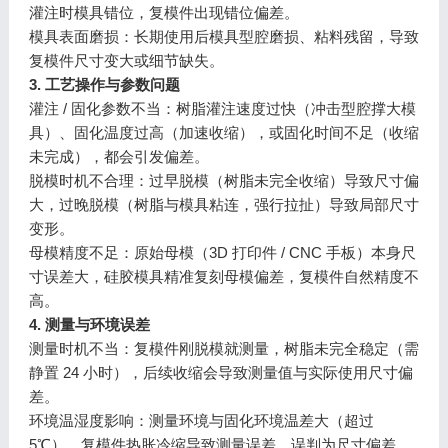
灌注时模具错位，复模件出现错位偏差。
模具表面磨损：长期使用后模具型腔磨损、粘料残留，导致
复模件尺寸变大或细节缺失。
3. 工艺操作与参数问题
灌注 / 固化参数不当：树脂灌注速度过快（冲击型腔撑大模
具）、固化温度过高（加速收缩），或固化时间不足（收缩
未完成），都会引发偏差。
脱模时机不合理：过早脱模（树脂未完全收缩）导致尺寸偏
大，过晚脱模（树脂与模具粘连，强行拉扯）导致局部尺寸
变形。
母模精度不足：原始母模（3D 打印件 / CNC 手板）本身尺
寸误差大，硅胶模具精准复刻母模偏差，复模件自然精度不
高。
4. 测量与环境误差
测量时机不当：复模件刚脱模就测量，树脂未完全稳定（需
静置 24 小时），后续收缩会导致测量值与实际使用尺寸偏
差。
环境温湿度影响：测量环境与固化环境温差大（超过
5℃），复模件热胀冷缩导致测量误差，误判为尺寸偏差。