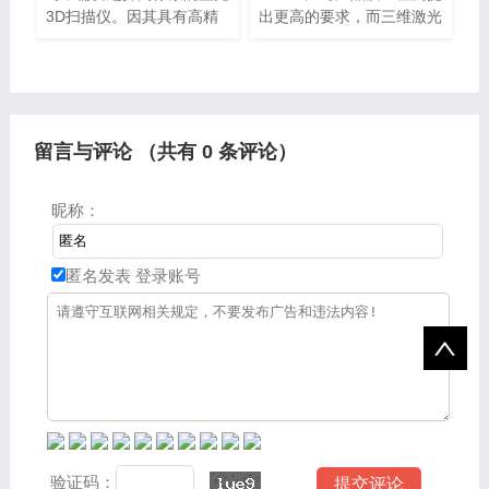
3D扫描仪。因其具有高精
出更高的要求，而三维激光
度、高细节、高分辨率、点
扫描仪就能够很好地解决客
云密度高等特点，所以才能
户在QA三维检测仪三维扫
确保获得高质量、高细节、
描检测质量保证上的问题，
高精度的3D模型，有效保
免除后顾之忧。三维扫描仪
证其
留言与评论 （共有
0
条评论）
昵称：
匿名发表
登录账号
验证码：