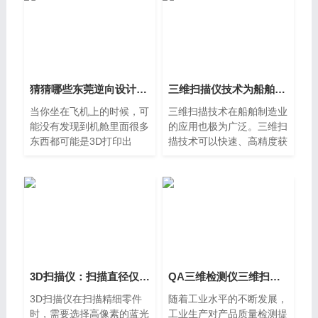
造中的一部分内容
上，现代铸造工件通常仅用
作毛坯
猜猜哪些东莞逆向设计飞机舱零件是3D打印
三维扫描​仪技术为船舶工业发展保驾护航
当你坐在飞机上的时候，可
三维扫描技术在船舶制造业
能没有发现到机舱里面很多
的应用也极为广泛。三维扫
东西都可能是3D打印出
描技术可以快速、高精度获
来。为了加快开发与生产时
得船体及舱内的点云数据信
间，以及节省成本，3D打
息，并对船体内外各部位扫
印技术已经应用到航空业。
描建模后进行船舶虚拟装
最近东方航空就展示了他们
配，船舶各部位形变分析
一些
3D扫描仪：扫描直径仅有1mm的精细广州弯管
QA三维检测仪三维扫描检测质量广州保证技术方案
3D扫描仪在扫描精细零件
随着工业水平的不断发展，
时，需要选择高像素的蓝光
工业生产对产品质量检测提