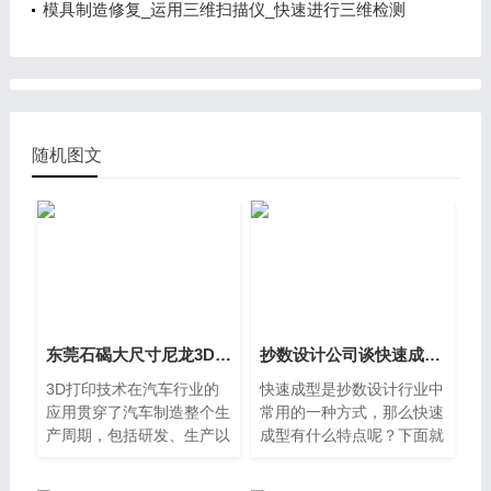
模具制造修复_运用三维扫描仪_快速进行三维检测
随机图文
东莞石碣大尺寸尼龙3D打印应用于汽车研发手板装配
抄数设计公司谈快速成型的特点和原东莞麻涌理
3D打印技术在汽车行业的
快速成型是抄数设计行业中
应用贯穿了汽车制造整个生
常用的一种方式，那么快速
产周期，包括研发、生产以
成型有什么特点呢？下面就
及使用环节。近年来3D打
随抄数设计来简单了解。
印在汽车领域主要应用于研
(1) 制造原型所用的材料不