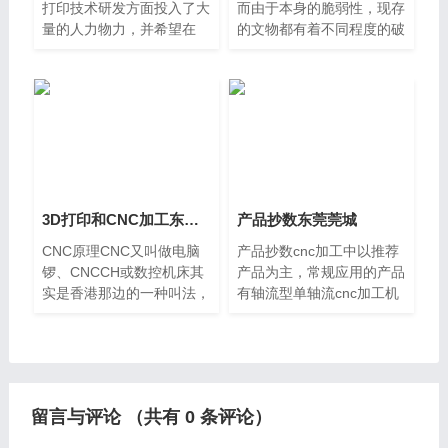
打印技术研发方面投入了大
而由于本身的脆弱性，现存
量的人力物力，并希望在
的文物都有着不同程度的破
3D打印前沿技术研发方面
坏。如何对文物进行有效的
取得新进展。在世界各国研
保护，是所有文物工作者面
发人员的共同推动下，3D
临的问题；此外，一些手工
打印前沿技术日趋成熟，金
艺品造型独特，数量有限，
属3D打印
但深受
3D打印和CNC加工东莞望牛墩有什么不同？
产品抄数东莞莞城
CNC原理CNC又叫做电脑
产品抄数cnc加工中以推荐
锣、CNCCH或数控机床其
产品为主，常规应用的产品
实是香港那边的一种叫法，
有轴流型单轴流cnc加工机
后来传入大陆珠三角，其实
床、引脚化手动加工机床、
就是数控铣床，在广、江浙
半气体磨床等，主要用于人
沪一带有人叫“CNC加工中
工加工控制部件，cnc的应
心”机械加工的一种，是新
用扩展到各种尺寸工件，如
型加工技
器
留言与评论 （共有
0
条评论）