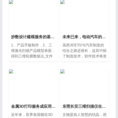
发环节的试验模型和功能性
限，各种金属和非金属材料
制造，其中汽车中的通风管
均可使用；(2) 原型的复制
性
抄数设计建模服务的基本流程介绍东莞莞城
未来已来，电动汽车的逆向建模设计是否将智能化？广州白云区
1、产品手板制作．2、三
虽然3D打印与汽车制造的
维激光扫描产品模型表面．
结合之路还很长，这其中除
得到三维轮廓数据点,文件
了制造技术，软件技术将发
格式为:imw，再把数据点处
挥举足轻重的作用，在具体
理成网格线，文件格式一般
的制造实施中，包括产品设
为:iges.数据点后处理的软
计和迭代的快速数据收集以
件，国内一般是用surface.
及订制生产复杂的机电一体
（备注:
化
金属3D打印服务成应用新热点 前沿技术助力提升东莞长安铸造灵活性
东莞长安三维扫描仪在文物行业的应用
近年来，世界各国都在3D
文物是前人智慧的结晶，然