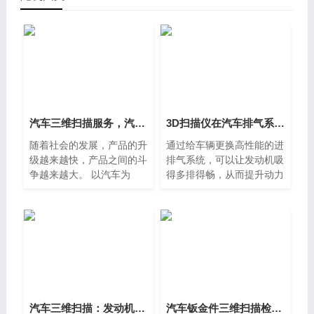
汽车三维扫描服务，汽车整车3D扫描，整车快速获取3D数据方法
3D扫描仪在汽车排气系统改装工艺上的作用
随着社会的发展，产品的升
通过给车辆更换高性能的进
级越来越快，产品之间的斗
排气系统，可以让发动机吸
争越来越大。 以汽车为
得多排得畅，从而提升动力
例。 可以说，国产车与国
性能，当然漂亮的排气管与
产车与外国车的对抗非常
动听的排气声浪，相信也是
大。 是的，他们不仅仅是
多数人改装排气系统的原
在对抗汽车的性能，汽车的
因。以往研发设计排气产品
软件实际
汽车三维扫描：发动机三维扫描服务及尺寸检测案例
汽车钣金件三维扫描检测解决方案