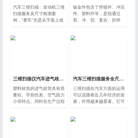
汽车三维扫描：发动机三维
钣金件包含了焊接件、冲压
扫描服务及尺寸检测案
件、塑料件等，是指通过
例，“赛车”光是从字面上就
剪、冲、切、复合、折焊
给人们一种强劲的动力感，
接、铆接等工艺加工而成的
所以如何对车辆进行快速改
这类零件。基本同一零件的
装、优化增强其动力系统，
厚度一致,而且厚度不会超
是每一个赛车改装厂关注的
过6mm。这类钣金件的应
问题之一。本文就以近期我
用
司一个赛车配件改装客户在
车辆发动机方面的改装为例
进行相关介绍。
三维扫描仪汽车进气歧管扫描服务逆向案例
汽车三维扫描服务全尺寸无损检测解决方案
塑料材质的进气歧管具有质
三维扫描在汽车方面的运用
量轻、导热性差、空气阻力
可以说随着近几年经济的发
小等特点。同时在生产过程
展，作用越来越显著。它可
中它一次成型，合格率高，
以运用于汽车的整体，以及
相比铝制进气歧管成本降低
各零部件的生产，那么今天
了20%~35%。某客户需要
我们就来讲一下，三维扫描
对一款进气歧管进行抄数，
仪在汽车扫描服务及全尺寸