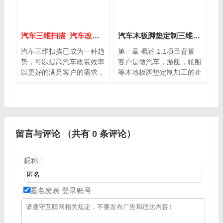
汽车三维扫描_汽车改装_汽车三维扫描仪
汽车木板脚垫定制三维扫描数据展平
汽车三维扫描已成为一种趋
第一章 概述 1.1项目背景
势，可以提高汽车改装效率
客户是做汽车，游艇，轮船
以更好的满足客户的需求，
等木地板脚垫定制加工的企
而对汽车三维扫描用到最多
业，主要是汽车定制脚垫加
的工具就是激光三维扫描
工，设计，生产结合一体。
仪，首先是因为激光三维扫
目前设计的产品都是市面新
描仪适应性广，适合扫描大
推出的车型，满足各种不同
部件，而且对环境没有太大
的定
留言与评论 （共有
0
条评论）
的要求。
昵称：
匿名发表
登录账号