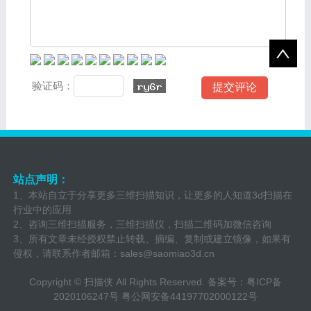
验证码：
站点声明：
1、本站自立于分享更多三维扫描知识，让更多的人知道3d扫描在
行业中的应用
2、咨询三维扫描服务，三维扫描仪，扫描二维码加微信咨询
3、所有文章未经授权禁止转载、摘编、复制或建立镜像，如果有
侵权，请联系作者邮箱：
sales@saomiao3d.cn
Copyright ©
扫描侠
All Rights Reserved. 备案号：
粤ICP备
2020106247号
粤公网安备44197702000122号