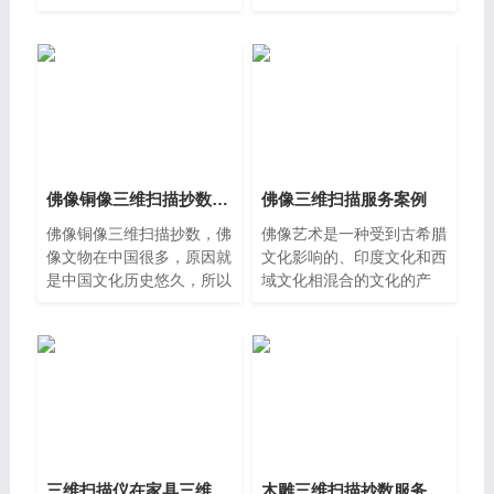
—制硅胶模—灌制蜡摸—拆
家庭的装饰，而在传统的生
取蜡模—修整蜡模—制石膏
产工艺品中，由于生产周期
模—蒸汽脱蜡&
比较长，导致工艺品的成本
高，从而也导致价格很高，
你们如何
佛像铜像三维扫描抄数服务
佛像三维扫描服务案例
佛像铜像三维扫描抄数，佛
佛像艺术是一种受到古希腊
像文物在中国很多，原因就
文化影响的、印度文化和西
是中国文化历史悠久，所以
域文化相混合的文化的产
文物古迹众多，艺术珍品极
物，在历史发展的长河中，
其丰富。佛像三维扫描,铜
距今也有几千年历史。国内
像三维扫描,佛像抄数,铜像
某知名佛像生产制造商需对
抄数
精细佛像扫描获取高精度
三维扫描仪在家具三维扫描服务的应用，家具三维扫描
木雕三维扫描抄数服务案例