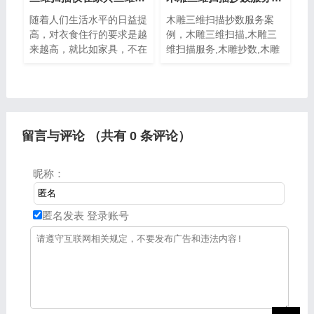
随着人们生活水平的日益提
木雕三维扫描抄数服务案
高，对衣食住行的要求是越
例，木雕三维扫描,木雕三
来越高，就比如家具，不在
维扫描服务,木雕抄数,木雕
是以前的那种，而更多的是
抄数案例，该客户扫描具有
妨欧美家具。但对于企业来
精美纹理的木雕，用于产品
说，那就是利益，如何花最
的开发，但是目前行业拍照
少的钱，最少的时间制造出
式扫描仪用于扫描此类产
畅销的
品，死角过多，有些产品可
留言与评论 （共有
0
条评论）
能也需喷显像剂
昵称：
匿名发表
登录账号