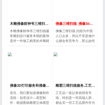
木雕佛像财神爷三维扫描服务雕刻设计服务
佛像三维扫描_佛像3d数据采集_佛像3d数据获取
木雕佛像财神爷三维扫描服
佛像三维扫描,但因为中国
务雕刻设计服务本期的案例
人口众多，所以不管是做什
是对一件做工精美的木雕财
么都会有竞争力，那么如何
神像进行雕刻设计。由于这
占优势呢？那当然是提高效
件工艺品做工形象非常受消
率，再者就是打价格战,佛
费者欢迎，细节生动，所以
像3d数据获取，不过今天
该工艺品厂家想要将它进行
就讲如何提高效率，其实今
放大，做成不同尺寸的财神
天要讲的是三维扫描技术，
像。
佛像数据采集
佛像3D打印服务和佛像三维扫描服务在佛像行业的运用
雕塑三维扫描服务,工艺品三维扫描服务,文物扫描抄数服务
首先，我们要知道佛像制作
工艺品一直以来就很有市
流程：创意设计—原型制
场，特别是一些高端人群，
作：根据图稿雕塑立体模型
都会买一些工艺品摆件作为