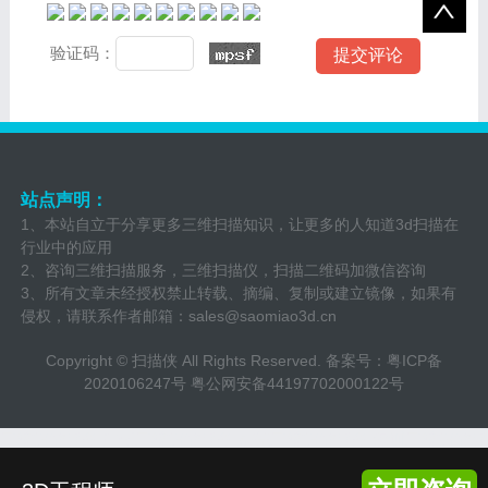
验证码：
站点声明：
1、本站自立于分享更多三维扫描知识，让更多的人知道3d扫描在
行业中的应用
2、咨询三维扫描服务，三维扫描仪，扫描二维码加微信咨询
3、所有文章未经授权禁止转载、摘编、复制或建立镜像，如果有
侵权，请联系作者邮箱：
sales@saomiao3d.cn
Copyright ©
扫描侠
All Rights Reserved. 备案号：
粤ICP备
2020106247号
粤公网安备44197702000122号
三维扫描服务
广州三维扫描服务
东莞三维扫描服务
深圳三维扫描服
务
佛山三维扫描服务
香港三维扫描服务
义乌三维扫描服务
常平三
维扫描服务
汕头三维扫描服务
惠州三维扫描服务